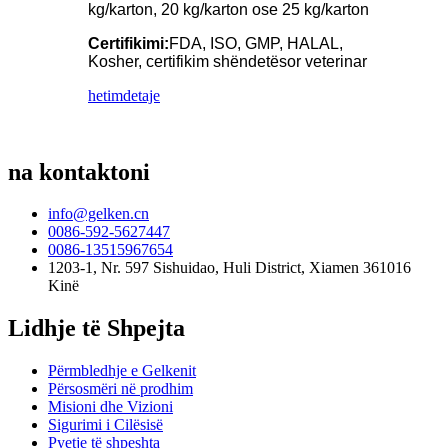
kg/karton, 20 kg/karton ose 25 kg/karton
Certifikimi:
FDA, ISO, GMP, HALAL,
Kosher, certifikim shëndetësor veterinar
hetim
detaje
na kontaktoni
info@gelken.cn
0086-592-5627447
0086-13515967654
1203-1, Nr. 597 Sishuidao, Huli District, Xiamen 361016
Kinë
Lidhje të Shpejta
Përmbledhje e Gelkenit
Përsosmëri në prodhim
Misioni dhe Vizioni
Sigurimi i Cilësisë
Pyetje të shpeshta