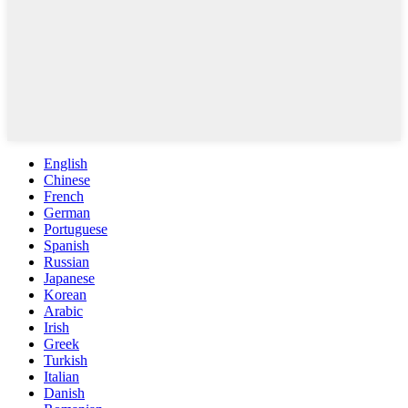
English
Chinese
French
German
Portuguese
Spanish
Russian
Japanese
Korean
Arabic
Irish
Greek
Turkish
Italian
Danish