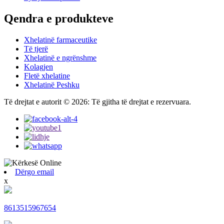
Qendra e produkteve
Xhelatinë farmaceutike
Të tjerë
Xhelatinë e ngrënshme
Kolagjen
Fletë xhelatine
Xhelatinë Peshku
Të drejtat e autorit © 2026: Të gjitha të drejtat e rezervuara.
Dërgo email
x
8613515967654