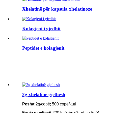
Xhelatinë për kapsula xhelatinoze
Kolagjeni i gjedhit
Peptidet e kolagjenit
2g xhelatinë gjethesh
Pesha:
2g/copë; 500 copë/kuti
Fuqia e peltesë:
220 lulëzim (Grada e Artë)