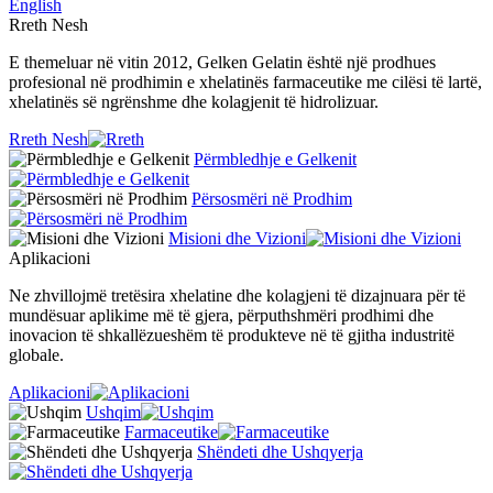
English
Rreth Nesh
E themeluar në vitin 2012, Gelken Gelatin është një prodhues
profesional në prodhimin e xhelatinës farmaceutike me cilësi të lartë,
xhelatinës së ngrënshme dhe kolagjenit të hidrolizuar.
Rreth Nesh
Përmbledhje e Gelkenit
Përsosmëri në Prodhim
Misioni dhe Vizioni
Aplikacioni
Ne zhvillojmë tretësira xhelatine dhe kolagjeni të dizajnuara për të
mundësuar aplikime më të gjera, përputhshmëri prodhimi dhe
inovacion të shkallëzueshëm të produkteve në të gjitha industritë
globale.
Aplikacioni
Ushqim
Farmaceutike
Shëndeti dhe Ushqyerja