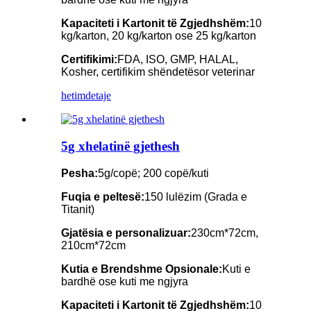
Kapaciteti i Kartonit të Zgjedhshëm:
10
kg/karton, 20 kg/karton ose 25 kg/karton
Certifikimi:
FDA, ISO, GMP, HALAL,
Kosher, certifikim shëndetësor veterinar
hetim
detaje
5g xhelatinë gjethesh
Pesha:
5g/copë; 200 copë/kuti
Fuqia e peltesë:
150 lulëzim (Grada e
Titanit)
Gjatësia e personalizuar:
230cm*72cm,
210cm*72cm
Kutia e Brendshme Opsionale:
Kuti e
bardhë ose kuti me ngjyra
Kapaciteti i Kartonit të Zgjedhshëm:
10