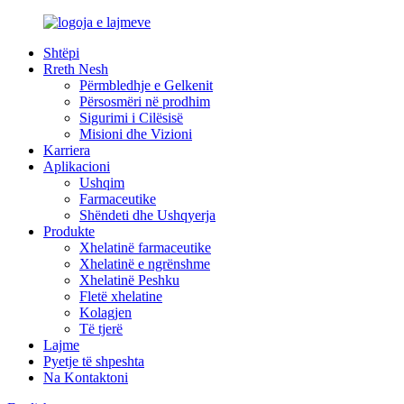
Shtëpi
Rreth Nesh
Përmbledhje e Gelkenit
Përsosmëri në prodhim
Sigurimi i Cilësisë
Misioni dhe Vizioni
Karriera
Aplikacioni
Ushqim
Farmaceutike
Shëndeti dhe Ushqyerja
Produkte
Xhelatinë farmaceutike
Xhelatinë e ngrënshme
Xhelatinë Peshku
Fletë xhelatine
Kolagjen
Të tjerë
Lajme
Pyetje të shpeshta
Na Kontaktoni