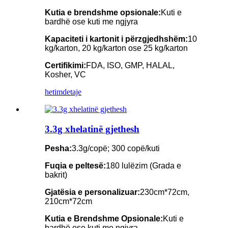
Kutia e brendshme opsionale:
Kuti e
bardhë ose kuti me ngjyra
Kapaciteti i kartonit i përzgjedhshëm:
10
kg/karton, 20 kg/karton ose 25 kg/karton
Certifikimi:
FDA, ISO, GMP, HALAL,
Kosher, VC
hetim
detaje
3.3g xhelatinë gjethesh
Pesha:
3.3g/copë; 300 copë/kuti
Fuqia e peltesë:
180 lulëzim (Grada e
bakrit)
Gjatësia e personalizuar:
230cm*72cm,
210cm*72cm
Kutia e Brendshme Opsionale:
Kuti e
bardhë ose kuti me ngjyra