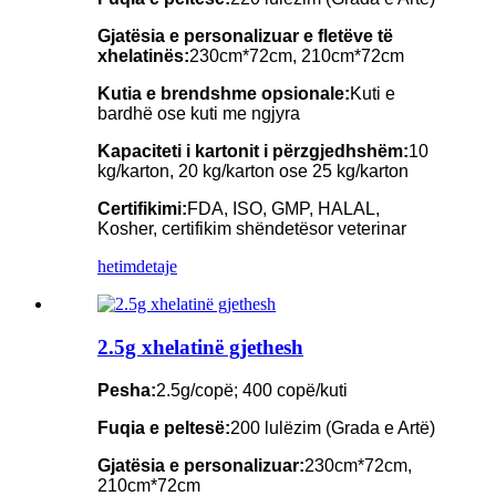
Gjatësia e personalizuar e fletëve të
xhelatinës:
230cm*72cm, 210cm*72cm
Kutia e brendshme opsionale:
Kuti e
bardhë ose kuti me ngjyra
Kapaciteti i kartonit i përzgjedhshëm:
10
kg/karton, 20 kg/karton ose 25 kg/karton
Certifikimi:
FDA, ISO, GMP, HALAL,
Kosher, certifikim shëndetësor veterinar
hetim
detaje
2.5g xhelatinë gjethesh
Pesha:
2.5g/copë; 400 copë/kuti
Fuqia e peltesë:
200 lulëzim (Grada e Artë)
Gjatësia e personalizuar:
230cm*72cm,
210cm*72cm